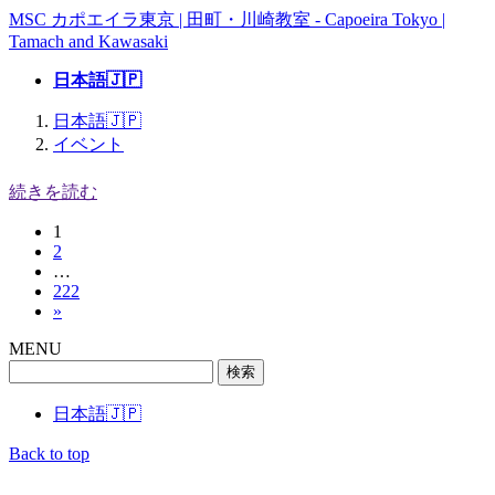
コ
ナ
MSC カポエイラ東京 | 田町・川崎教室 - Capoeira Tokyo |
ン
ビ
Tamach and Kawasaki
テ
ゲ
日本語🇯🇵
ン
ー
ツ
シ
日本語🇯🇵
へ
ョ
イベント
ス
ン
キ
に
続きを読む
ッ
移
プ
動
固
1
投
固
2
定
稿
…
定
ペ
固
222
ペ
ー
の
»
定
ー
ジ
ペ
ペ
ジ
MENU
ー
検
ー
ジ
索:
ジ
日本語🇯🇵
送
Back to top
り